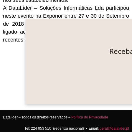
nos seus estabelecimentos.
A DataLíder – Soluções Informáticas Lda participou
neste evento na Exponor entre 27 e 30 de Setembro
de 2018 para mostrar o seu software de gestão
ligado ao ramo da ourivesaria com todas as suas
recentes inovações.
Receba
Datalider – Todos os direitos reservados –
Política de Privacidade
Tel: 224 853 510 (rede fixa nacional) • Email:
geral@datalider.pt