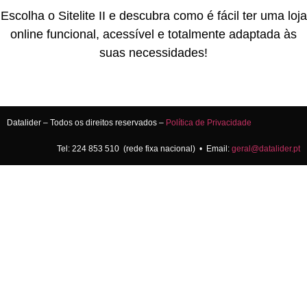
Escolha o Sitelite
II
e descubra como é fácil ter uma loja
online funcional, acessível e totalmente adaptada às
suas necessidades!
Datalider – Todos os direitos reservados –
Política de Privacidade
Tel: 224 853 510 (rede fixa nacional) • Email:
geral@datalider.pt