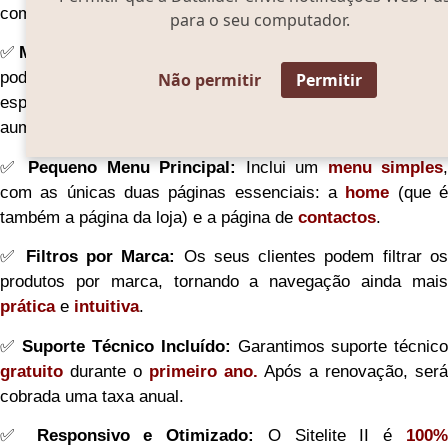
comunicar diretamente com os seus clientes.
para o seu computador.
✅
Mais Capacidade para os Seus Produtos:
No Sitelite II
pode adicionar até
750 produtos
. Caso precise de mai
Não permitir
Permitir
espaço, disponibilizamos pacotes adicionais que permitem
aumentar ainda mais a capacidade da sua loja.
✅
Pequeno Menu Principal:
Inclui um
menu simples
,
com as únicas duas páginas essenciais: a
home
(que 
também a página da loja) e a página de
contactos
.
✅
Filtros por Marca:
Os seus clientes podem filtrar o
produtos por marca, tornando a navegação ainda mais
prática
e
intuitiva
.
✅
Suporte Técnico Incluído:
Garantimos suporte
técnic
gratuito
durante o
primeiro
ano.
Após a renovação, será
cobrada uma taxa anual.
✅
Responsivo e Otimizado:
O Sitelite II é
100