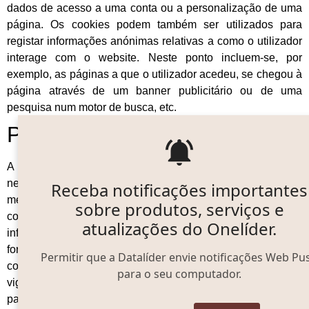
dados de acesso a uma conta ou a personalização de uma
página. Os cookies podem também ser utilizados para
registar informações anónimas relativas a como o utilizador
interage com o website. Neste ponto incluem-se, por
exemplo, as páginas a que o utilizador acedeu, se chegou à
página através de um banner publicitário ou de uma
pesquisa num motor de busca, etc.
Porque utilizamos cookies?
A
Datalíder
utiliza cookies no seu website uma vez que são
necessários e essenciais para conseguir proporcionar a
Receba notificações importantes
melhor experiência de navegação ao utilizador. Estes
sobre produtos, serviços e
cookies armazenam as preferências do utilizador,
atualizações do Onelíder.
informações relativas ao carrinho de compras e para
fornecer dados estatísticos (anónimos) para aplicações
Permitir que a Datalíder envie notificações Web Pu
como o Google Analytics. Para cumprir a legislação em
para o seu computador.
vigor, a
Datalíder
é obrigada a pedir o seu consentimento
para instalar os nossos cookies.
Caso não autorize a sua