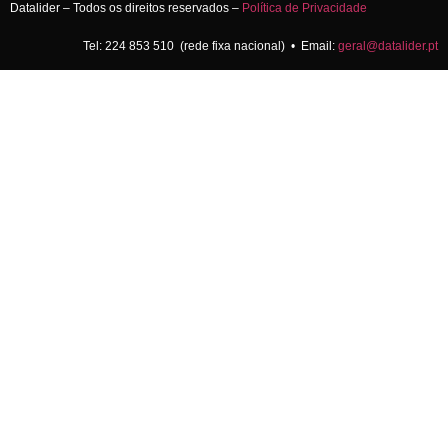
Datalider – Todos os direitos reservados –
Política de Privacidade
Tel: 224 853 510 (rede fixa nacional) • Email:
geral@datalider.pt