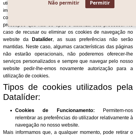
Não permitir
Permitir
utilização, a
Datalíder
irá utilizar apenas os cookies técnicos
imprescindíveis à navegação no nosso website.
No caso de
continuar a navegar pelo nosso website, a
Datalíder
pressupõe que não se opõe e autoriza este processo. No
caso de recusar ou eliminar os cookies de navegação no
website da
Datalíder
, as suas preferências não serão
mantidas. Neste caso, algumas características das páginas
não estarão operacionais, não poderemos oferecer-lhe
serviços personalizados e sempre que navegar pelo nosso
website pedir-lhe-emos novamente autorização para a
utilização de cookies.
Tipos de cookies utilizados pela
Datalíder:
Cookies de Funcionamento:
Permitem-nos
relembrar as preferências do utilizador relativamente à
navegação no nosso website.
Mais informamos que, a qualquer momento, pode retirar o