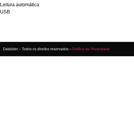
Leitura automática
USB
Datalider – Todos os direitos reservados –
Política de Privacidade