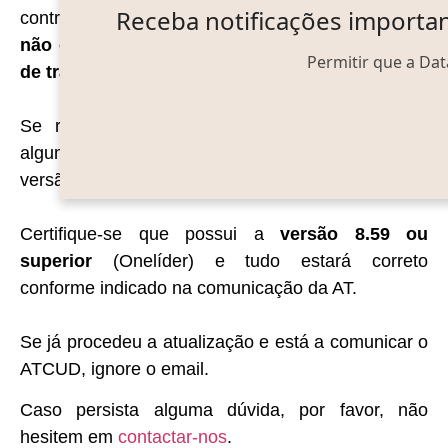
Receba notificações importan
contribuintes um email a indicar que os
ATCUDs
não estão a ser comunicados em documentos
Permitir que a Dat
de transporte
.
Se recebeu esta mensagem significa que em
algum momento foram enviadas guias ainda com
versão que não contempla esta situação.
Certifique-se que possui a
versão 8.59 ou
superior
(Onelíder) e tudo estará correto
conforme indicado na comunicação da AT.
Se já procedeu a atualização e está a comunicar o
ATCUD, ignore o email.
Caso persista alguma dúvida, por favor, não
hesitem em
contactar-nos
.